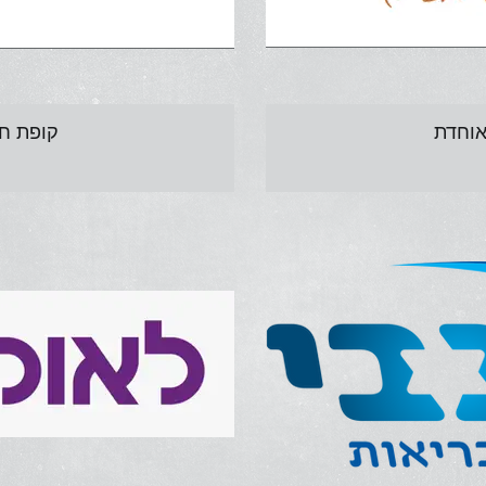
אוחדת
קופת חו