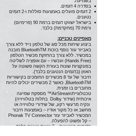
בשמיעה.
בסדרה 4 דגמים.
2 דגמים פועלים באמצעות סוללות ו-2 דגמים
נטענים.
בישראל ישווקו דגמים ברמת 90 (פרימיום)
ורמת 70 (מתקדמת) בלבד.
מאפיינים טכניים:
ביצוע שיחות מכל סוג של טלפון נייד ללא צורך
באביזר עזר נוסף בזכות BluetoothTM מובנה
במכשיר. ללא צורך בהחזקת מכשיר הטלפון
(Hands Free) ועכשיו – עם אופציה לשליטה
בפונקציות שונות בעזרת הקשה פשוטה על
האוזן (בדגמים הנטענים בלבד).
חיבור של עד 8 מכשירים התומכים בקישוריות
BluetoothTM, כאשר 2 מכשירים יכולים להיות
מחוברים בו זמנית.
טכנולוגייתAirStream™ מספקת שמיעה
איכותית (שידור Dolby בתלות בטלוויזיה)
ונקיה מרעשי רקע, של שידורי טלוויזיה או
מחשב או כל מקור אודיו – באמצעות חיבור
המכשיר לאביזר עזר Phonak TV Connector
– קל ופשוט להפעלה.
בדגמים הנטענים – 3 שעות טעינה בלבד
מספקות 24 שעות שימוש רצופות במכשיר