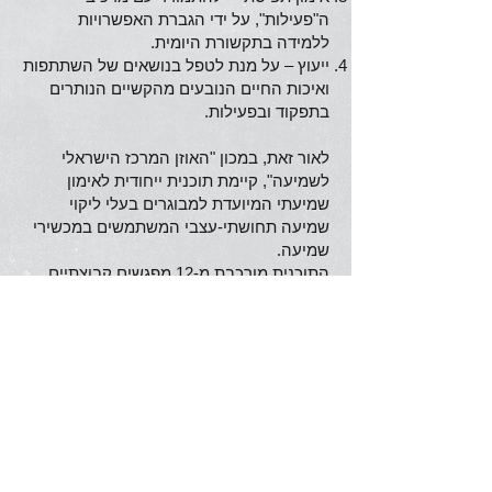
ה"פעילות", על ידי הגברת האפשרויות
ללמידה בתקשורת היומית.
ייעוץ – על מנת לטפל בנושאים של השתתפות
ואיכות החיים הנובעים מהקשיים הנותרים
בתפקוד ובפעילות.
לאור זאת, במכון "האוזן המרכז הישראלי
לשמיעה", קיימת תוכנית ייחודית לאימון
שמיעתי המיועדת למבוגרים בעלי ליקוי
שמיעה תחושתי-עצבי המשתמשים במכשירי
שמיעה.
התוכנית מורכבת מ-12 מפגשים קבוצתיים
ואישיים, הנבנים בסדר קושי הולך וגדל,
בהתאמה אישית ללקות השמיעה של המטופל
ולצרכיו.
המעוניינים לשמוע פרטים נוספים ולהשתתף
בתוכנית מוזמנים ליצור קשר עם המכון
בטלפון
02-623661
או להשאיר פרטים כאן
באתר ונחזור אליכם עם המידע. יש לציין כי על
מנת להשתתף בתוכנית יש לעמוד במספר
קריטריונים.