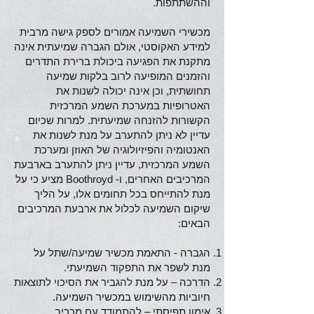
וההשתתפות.
מכשירי השמיעה אמורים לספק גישה מרבית
למידע האקוסטי, אולם הגברה שמיעתית אינה
מתקנת את הפגיעה ביכולת ברירת התדרים
והזמנים המופיעה לרוב בלקות שמיעה
תחושתית, וכן אינה יכולה לשנות את
האטרופיות במערכת השמע המרכזית
הקשורות להזנחה שמיעתית. למרות שכיום
עדיין לא ניתן להתערב על מנת לשנות את
האנטומיה והפיזיולוגיה של האוזן ומערכת
השמע המרכזית, עדיין ניתן להתערב בארבעת
המרכיבים האחרים, ו- Boothroyd מציע כי על
מנת להתייחס בכל תחומים אלו, על הליך
שיקום השמיעה לכלול את ארבעת המרכיבים
הבאים:
הגברה - התאמת מכשיר שמיעה/שתל על
מנת לשפר את התפקוד השמיעתי.
הדרכה – על מנת להגביר את הסיכוי לתוצאות
חיוביות מהשימוש במכשיר השמיעה.
אימון תפיסתי – להתמודד עם מרכיב