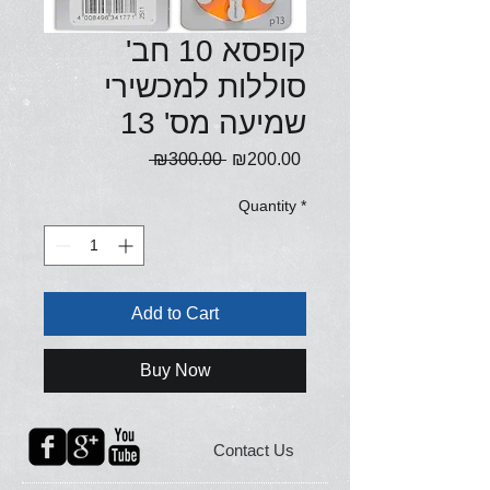
קופסא 10 חב'
סוללות למכשירי
שמיעה מס' 13
Regular
Sale
 ₪300.00 
₪200.00
Price
Price
Quantity
*
Add to Cart
Buy Now
Contact Us