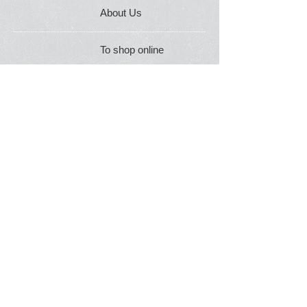
About Us
To shop online
Love us on Facebook
FAQ
join us
Services
Give feedback
Videos