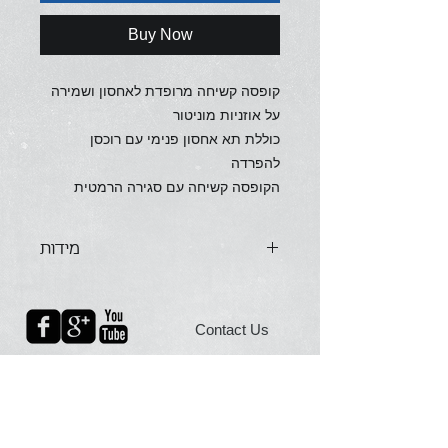
Buy Now
קופסה קשיחה מרופדת לאחסון ושמירה
על אוזניות מוניטור
כוללת תא אחסון פנימי עם רוכסן
להפרדה
הקופסה קשיחה עם סגירה הרמטית
מידות
אורך 13 ס"מ
רוחב 10 ס"מ
Contact Us
עומק 6 ס"מ
About Us
To shop online