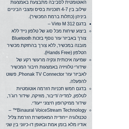
האוטומטית לסביבה מתבצעת באמצעות
שילוב בין 4-7 תוכניות בסיס ומצבי הביניים
ביניהן (כתלות ברמת המכשיר).
בדגם Virto M 312 –
ביצוע שיחות מכל סוג של טלפון נייד ללא
צורך באביזר עזר נוסף בזכות Bluetooth
מובנה במכשיר, ללא צורך בהחזקת מכשיר
הטלפון (Hands Free).
שמיעה איכותית ונקיה מרעשי רקע של
שידורי טלוויזיה באמצעות חיבור המכשיר
לאביזר עזר Phonak TV Connector, פשוט
להפעלה.
בדגם חמש תכניות הזרמה אוטומטיות
לטלפון, למדיה /דיבור, מוזיקה, שידור רוג’ר,
שידור ממיקרופון חיצוני ייעודי.
Binaural VoiceStream Technology™ –
טכנולוגיה ייחודית המאפשרת הזרמת צליל
אודיו מלא בזמן אמת ובאופן דו-כיווני בין שני