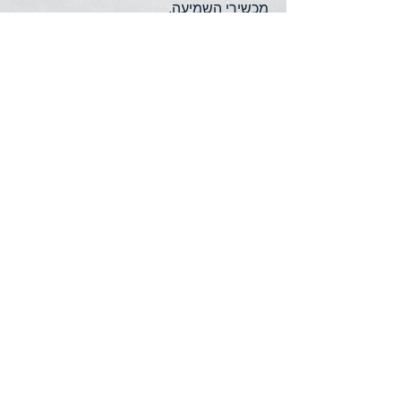
מכשירי השמיעה.
בזכות RogerDirect™, ניתן להתחבר
למגוון מערכות רוג’ר ללא צורך בהרכבת
מקלטים חיצוניים על מכשירי השמיעה,
לאחר רכישת מערכת רוג’ר.
ניתן לקבל את הדגם בצבע שחור!
Contact Us
About Us
To shop online
Love us on Facebook
FAQ