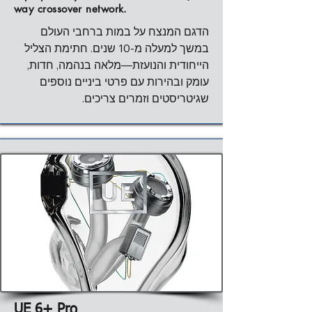
way crossover network.
6 דרייברים מאוזנים המתוכנתים עם 
טכנולוגיית True Tone Drivers. בעלת 
הדגם המנצח על במות ברחבי העולם 
4way crossover  פאסיבי עם ארבע 
במשך למעלה מ-10 שנים. חתימת הצליל 
יציאות קול נפרדות, המאפשרות טיפול 
הייחודית והנועזת—מלאה בנהמה, חדות, 
עומק ובהירות עם פרטי ביניים נוספים 
הסטנדרט התעשייתי. דגם זה הוא אחד 
מדגמי הדגל של UE וזוכה לפופולריות רבה 
תגובת תדרים  5Hz - 40kHz
בקרב זמרים, גיטריסטים ומוזיקאים כלליים 
שזקוקים למיקס ברור וממוקד בתדרי 
האמצע. דגם זה אמין, חזק ומוכח בהופעות 
חתימת צליל:  נוכחות ממוקדת בתדרי 
אמצע. האוזנייה מציעה צליל עוצמתי ודינמי. 
הדגש על תדרי האמצע (Mids) מבטיח 
שהווקאלים, הגיטרות החשמליות והכלים 
UE 6+ Pro