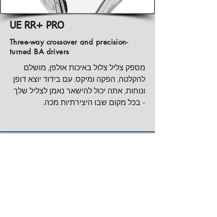
way crossover  פאסיבי ובידוד רעשים 
פסיבי של 26 דציבל הודות להתאמה 
UE RR+ PRO
Three-way crossover and precision-
turned BA drivers
מספק צליל צלול באיכות אולפן, מושלם 
להקלטה, הפקה ומיקס. עם בידוד יוצא דופן 
תגובת תדרים  5Hz - 40kHz
ונוחות, אתה יכול להישאר נאמן לצליל שלך 
הכלי לדיוק אולפני. אוזניות אלו תוכננו 
בשיתוף פעולה עם מהנדסי סאונד מובילים, 
והן מיועדות לשימוש באולפן הקלטות, 
למיקס ומאסטרינג.  לכל מי שדורש שקיפות 
מושלמת של המיקס, כאילו הוא מאזין 
חתימת צליל: ניטרליות ודיוק מרבי 