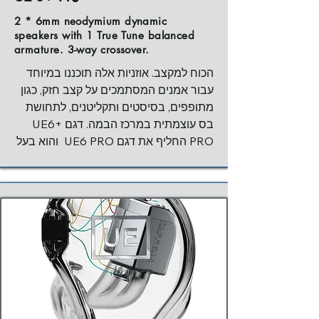
המובילים יבלטו במיקס, וזה קריטי למוניטור 
2 * 6mm neodymium dynamic
speakers with 1 True Tune balanced
armature. 3-way crossover.
מאפיינים וטכנולוגיה: תצורה משולשת 
הכוללת 3  דרייברים מאוזנים המיועדת 
הכוח למקצב. אוזניות אלה תוכננו במיוחד 
להפרדת תדרים מעולה. בעלת 2way 
עבור אמנים המסתמכים על קצב חזק, כגון 
crossover  אינטגרלי וכבל SuperBax קל 
מתופפים, בסיסטים ותקליטנים, לתחושת 
בס עוצמתית במרכז הבמה. דגם UE6+ 
PRO החליף את דגם UE6 PRO  והוא בעל 
חתימת צליל:  בס מודגש ואנרגטי. ה-6+ 
תגובת תדרים  5Hz - 22kHz
משלבת דרייבר דינמי ייחודי המיועד לבס, 
יחד עם דרייבר BA עבור תדרים גבוהים. 
התוצאה היא בס עמוק, עם פאנצ' מורגש, 
מאפיינים וטכנולוגיה: ארכיטקטורה 
היברידית ייחודית הכוללת  3 דרייברים 3-