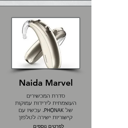
Naida Marvel
סדרת המכשירים
העוצמתית לירידות עמוקות
של PHONAK. עכשיו עם
קישוריות ישירה לטלפון
לפרטים נוספים