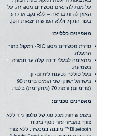
באמצעות החלפת רמקול בעת הצורך.
על מנת להתאים מכשירים מסוג זה, על
האוזן להיות בריאה – ללא נקב או קרע
בעור התוף, וללא הפרשות יוצאות דופן.
מאפיינים כלליים:
סדרת מכשירים מסוג RIC- רמקול בתוך
התעלה.
מתאימה לבעלי ירידה קלה עד חמורה
בשמיעה.
בעל סוללה נטענת ליתיום-יון.
בישראל ישווקו שני דגמים ברמת 90
(פרימיום) ורמת 70 (מתקדמת) בלבד.
מאפיינים טכניים:
ביצוע שיחות מכל סוג של טלפון נייד ללא
צורך באביזר עזר נוסף בזכות
Bluetooth™ מובנה במכשיר. ללא צורך