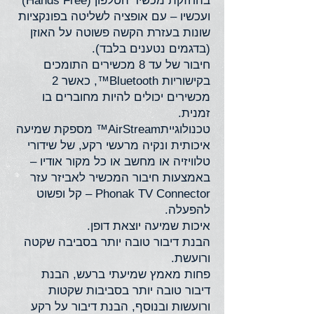
בהחזקת מכשיר הטלפון (Hands Free)
ועכשיו – עם אופציה לשליטה בפונקציות
שונות בעזרת הקשה פשוטה על האוזן
(בדגמים נטענים בלבד).
חיבור של עד 8 מכשירים התומכים
בקישוריות Bluetooth™, כאשר 2
מכשירים יכולים להיות מחוברים בו
זמנית.
טכנולוגייתAirStream™ מספקת שמיעה
איכותית ונקיה מרעשי רקע, של שידורי
טלוויזיה או מחשב או כל מקור אודיו –
באמצעות חיבור המכשיר לאביזר עזר
Phonak TV Connector – קל ופשוט
להפעלה.
איכות שמיעה יוצאת דופן.
הבנת דיבור טובה יותר בסביבה שקטה
ורועשת.
פחות מאמץ שמיעתי ברעש, הבנת
דיבור טובה יותר בסביבות שקטות
ורועשות ובנוסף, הבנת דיבור על רקע