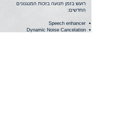
רועש בזמן תנועה בזכות המנגנונים
החדשים:
Speech enhancer
Dynamic Noise Cancelation
Motion Sensor Hearing
AutoSense OS 4.0 - הדור החדש של
מערכת הפעלה האוטומטית של Phonak
מזהה ומתאים את התנהגות המכשירים
אוטומטית ליותר סביבות שמיעה מאי
פעם ומספק למשתמשים שיפור בתפקוד
השמיעה וחווית שמיעה ללא מאמץ.
ההתאמה האוטומטית לסביבה
מתבצעת באמצעות שילוב בין 4-7
תוכניות בסיס ומצבי הביניים ביניהן
(כתלות ברמת המכשיר).
שתי תכניות הזרמה אוטומטיות לדיבור
ומוזיקה.
Binaural VoiceStream Technology ™