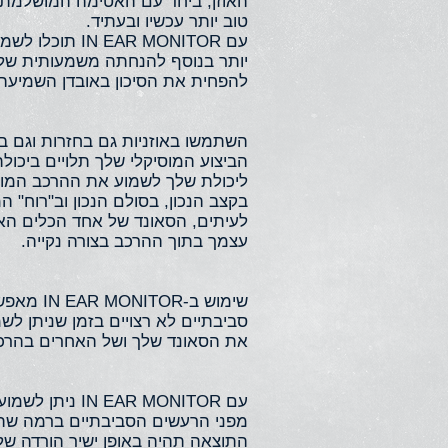
האוזן, ביחד עם האטימה המושלמת 
טוב יותר עכשיו ובעתיד.
עם  EAR MONITOR
יותר בנוסף להנחתה משמעותית של ה
להפחית את הסיכון באובדן השמיעה
השתמשו באוזניות גם בחזרות וגם ב
הביצוע המוסיקלי שלך תלויים ביכו
ליכולת שלך לשמוע את ההרכב המוסי
בקצב הנכון, בסולם הנכון וב"רוח"
לעיתים, הסאונד של אחד הכלים ה
עצמך בתוך ההרכב בצורה נקייה.
שימוש ב-R
סביבתיים לא רצויים בזמן שניתן לש
את הסאונד שלך ושל האחרים בהרכ
עם EAR MONITOR
מפני הרעשים הסביבתיים ברמה שתבט
התוצאה תהיה באופן ישיר הורדה של