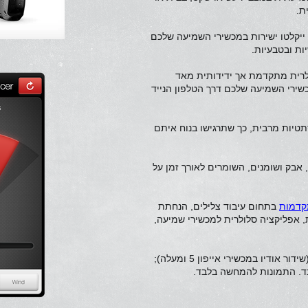
ת.
שיחות טלפון או מוזיקה ממכשירי Apple ייקלטו ישירות במכשירי השמיעה שלכם
ות ובטבעיות.
לרית מתקדמת אך ידידותית מאד
שירי השמיעה שלכם דרך הטלפון הנייד
טיות מרבית, כך שתרגישו בנוח איתם
 אבק ושומנים, השומרים לאורך זמן על
קדמות
בתחום עיבוד צלילים, הנחתת
ת, אפליקציה סלולרית למכשירי שמיעה,
*במכשירי טלפון ו-Apple תומכים בלבד (שידור אודיו במכשירי אייפון 5 ומעלה);
ד. התמונות להמחשה בלבד.