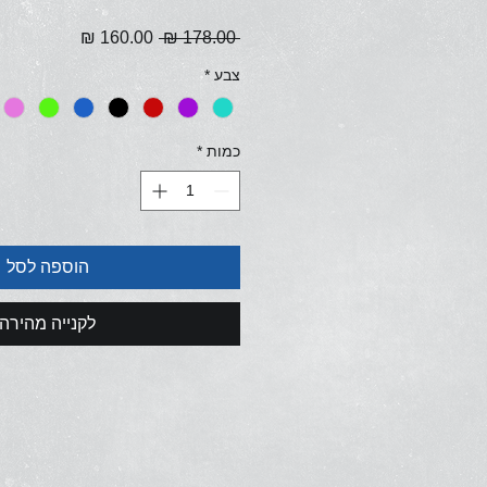
מחיר
מחיר
 ‏178.00 ‏₪ 
רגיל
מבצע
צבע
*
כמות
*
הוספה לסל
לקנייה מהירה